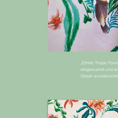
„Ethnic Tropic Fore
eingescannt und an
Dieser wunderschön