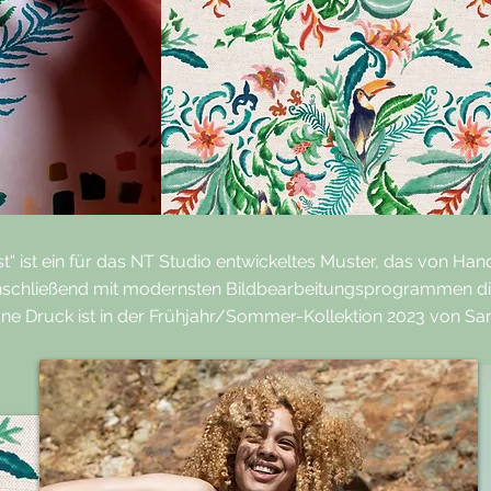
st“ ist ein für das NT Studio entwickeltes Muster, das von Ha
schließend mit modernsten Bildbearbeitungsprogrammen digi
e Druck ist in der Frühjahr/Sommer-Kollektion 2023 von Sant