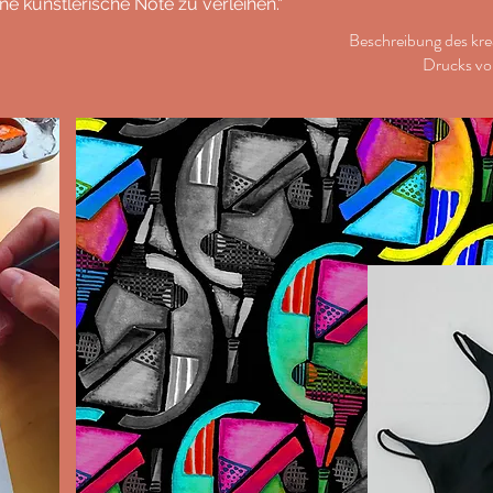
e künstlerische Note zu verleihen.“
Beschreibung des kre
Drucks vo