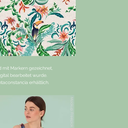
nd mit Markern gezeichnet,
tal bearbeitet wurde.
aconstancia erhältlich.
Mockup: Freepick